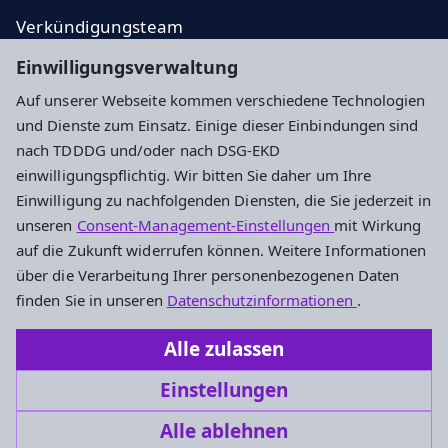
Verkündigungsteam
EKHN
Einwilligungsverwaltung
Dekanat Gießen
Auf unserer Webseite kommen verschiedene Technologien
und Dienste zum Einsatz. Einige dieser Einbindungen sind
Impressum
Datenschutz
Cookie-Einstellungen
nach TDDDG und/oder nach DSG-EKD
einwilligungspflichtig. Wir bitten Sie daher um Ihre
Einwilligung zu nachfolgenden Diensten, die Sie jederzeit in
Evangelische Gesamtkirchengemeinde an
unseren
Consent-Management-Einstellungen
mit Wirkung
Bieber und Dünsberg
auf die Zukunft widerrufen können. Weitere Informationen
über die Verarbeitung Ihrer personenbezogenen Daten
Pfarrgasse 17 / Schulgasse 4
finden Sie in unseren
Datenschutzinformationen
.
35444 Biebertal / 35452 Heuchelheim
Alle zulassen
(06409) 6339 bzw. (0641) 9605760
Einstellungen
Biebertal-Heuchelheim@ekhn.de
Alle ablehnen