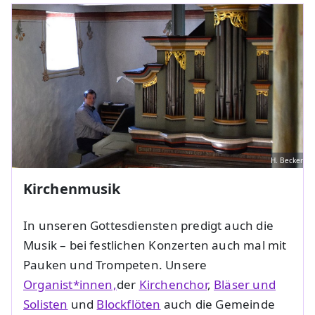
H. Becker
Kirchenmusik
In unseren Gottesdiensten predigt auch die
Musik – bei festlichen Konzerten auch mal mit
Pauken und Trompeten. Unsere
Organist*innen,
der
Kirchenchor
,
Bläser und
Solisten
und
Blockflöten
auch die Gemeinde